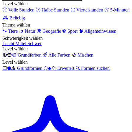
Level wählen
🕐
Volle Stunden
🕜
Halbe Stunden
🕞
Viertelstunden
🕔
5-Minuten
🕰️
Beliebig
Thema wählen
🐾
Tiere
🌿
Natur
🌍
Geografie
⚽
Sport
🧠
Allgemeinwissen
Schwierigkeit wählen
Leicht
Mittel
Schwer
Level wählen
🔴🔵🟡
Grundfarben
🌈
Alle Farben
🎨
Mischen
Level wählen
⬜⬟🔺
Grundformen
⬡◆💠
Erweitert
🔍
Formen suchen