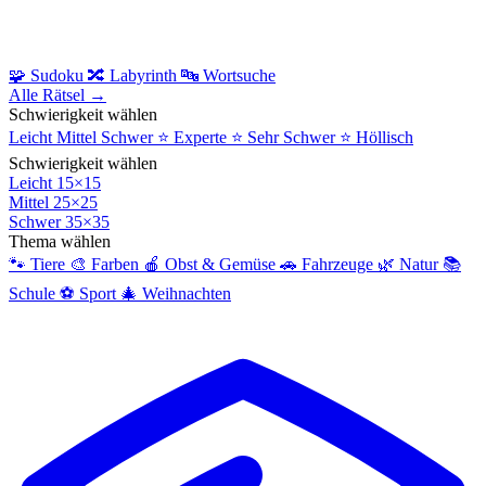
🧩
Sudoku
🔀
Labyrinth
🔤
Wortsuche
Alle Rätsel →
Schwierigkeit wählen
Leicht
Mittel
Schwer
⭐
Experte
⭐
Sehr Schwer
⭐
Höllisch
Schwierigkeit wählen
Leicht
15×15
Mittel
25×25
Schwer
35×35
Thema wählen
🐾
Tiere
🎨
Farben
🍎
Obst & Gemüse
🚗
Fahrzeuge
🌿
Natur
📚
Schule
⚽
Sport
🎄
Weihnachten