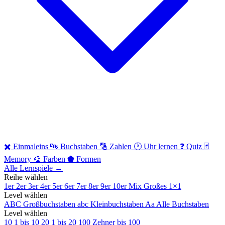
✖️
Einmaleins
🔤
Buchstaben
🔢
Zahlen
🕐
Uhr lernen
❓
Quiz
🃏
Memory
🎨
Farben
⬟
Formen
Alle Lernspiele →
Reihe wählen
1er
2er
3er
4er
5er
6er
7er
8er
9er
10er
Mix
Großes 1×1
Level wählen
ABC
Großbuchstaben
abc
Kleinbuchstaben
Aa
Alle Buchstaben
Level wählen
10
1 bis 10
20
1 bis 20
100
Zehner bis 100